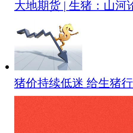
大地期货 | 生猪：山河
猪价持续低迷 给生猪